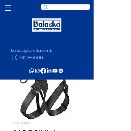
balaska@balaska.com.br
(11) 3322-5500
SKU: 21 0542