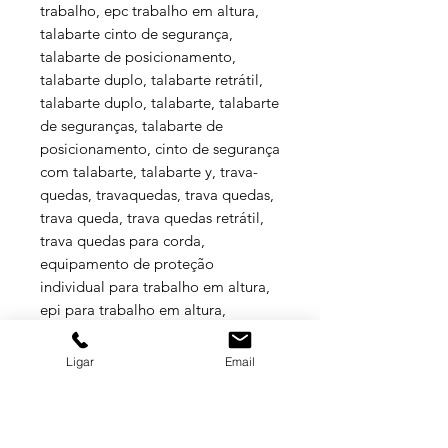
trabalho, epc trabalho em altura,
talabarte cinto de segurança,
talabarte de posicionamento,
talabarte duplo, talabarte retrátil,
talabarte duplo, talabarte, talabarte
de seguranças, talabarte de
posicionamento, cinto de segurança
com talabarte, talabarte y, trava-
quedas, travaquedas, trava quedas,
trava queda, trava quedas retrátil,
trava quedas para corda,
equipamento de proteção
individual para trabalho em altura,
epi para trabalho em altura,
equipamentos de segurança do
trabalho, epc trabalho em altura
Ligar
Email
Especificações Técnicas