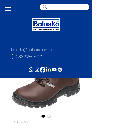
balaska@balaska.com.br
(11) 3322-5500
SKU: 06 6061