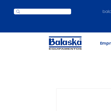
bal
Emp