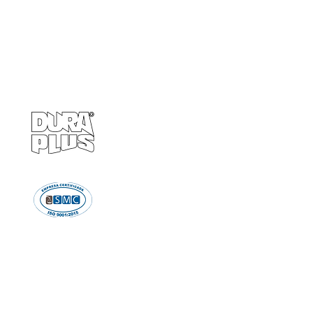
Empresa
Produto
GRUPO BALASKA
Calçados de pr
Capacetes de p
Cremes de pro
Chuveiro e Lava
Descartáve
Detectores d
Emergência e Proteç
Ergonomi
Estiletes
Impermeáve
Luvas e Mang
Proteção Audi
Proteção em A
Proteção Respir
Proteção Vis
Roupas de Pro
Sinalizaçã
Solda e Fac