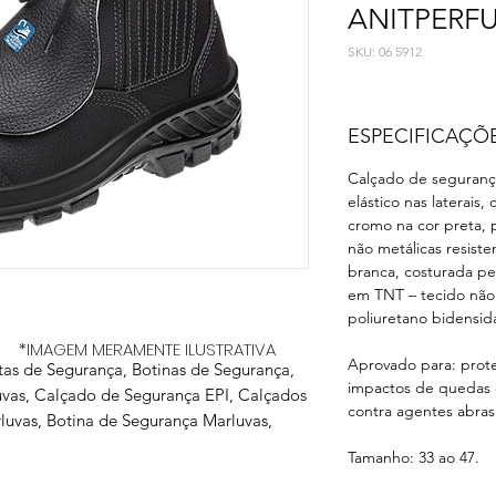
ANITPERF
SKU: 06 5912
ESPECIFICAÇÕ
Calçado de seguranç
elástico nas laterais
cromo na cor preta,
não metálicas resiste
branca, costurada pel
em TNT – tecido não 
poliuretano bidensid
*IMAGEM MERAMENTE ILUSTRATIVA
Aprovado para: prote
tas de Segurança, Botinas de Segurança,
impactos de quedas d
luvas, Calçado de Segurança EPI, Calçados
contra agentes abrasi
luvas, Botina de Segurança Marluvas,
Tamanho: 33 ao 47.