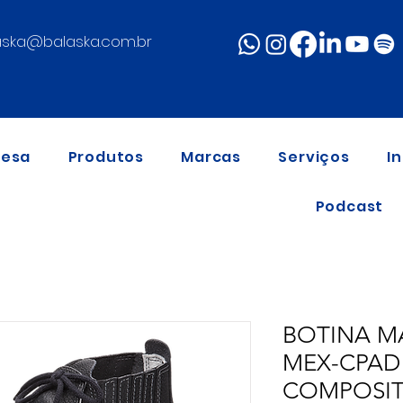
aska@balaska.com.br
resa
Produtos
Marcas
Serviços
I
Podcast
BOTINA MA
MEX-CPAD
COMPOSIT