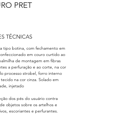
URO PRET
ES TÉCNICAS
a tipo botina, com fechamento em
, confeccionado em couro curtido ao
 palmilha de montagem em fibras
ntes a perfuração e ao corte, na cor
o processo strobel, forro interno
tecido na cor cinza. Solado em
ade, injetado
ção dos pés do usuário contra
e objetos sobre os artelhos e
vos, escoriantes e perfurantes.