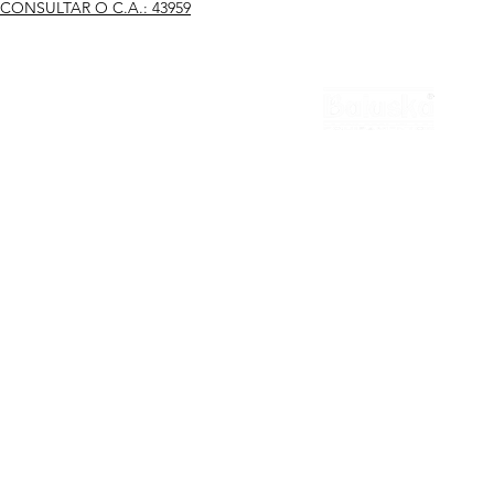
CONSULTAR O C.A.: 43959
national
Contato
Cotação
Revendedor
MATRIZ
Representante
Trabalhe Conosco
(11) 3322-5500
balaska@balaska.com.br
Estrada Água Chata 3050
Guarulhos São Paulo | Brasil
CAMAÇARI BA
(71) 3644-5000
ba@balaska.com.br