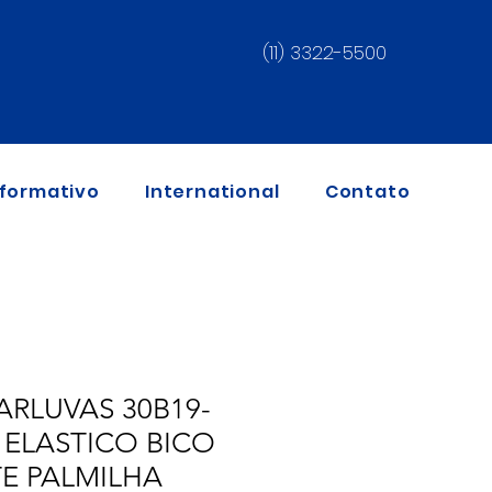
(11) 3322-5500
nformativo
International
Contato
RLUVAS 30B19-
 ELASTICO BICO
E PALMILHA