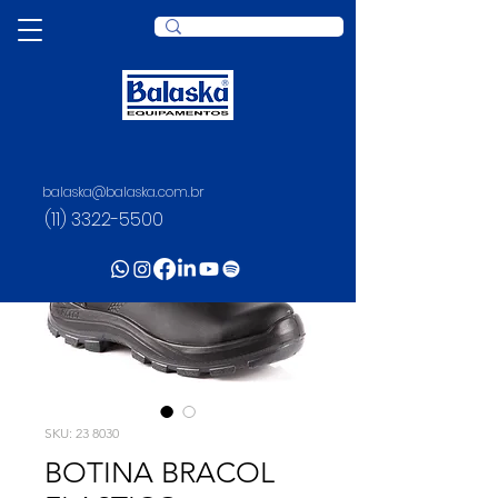
balaska@balaska.com.br
(11) 3322-5500
SKU: 23 8030
BOTINA BRACOL