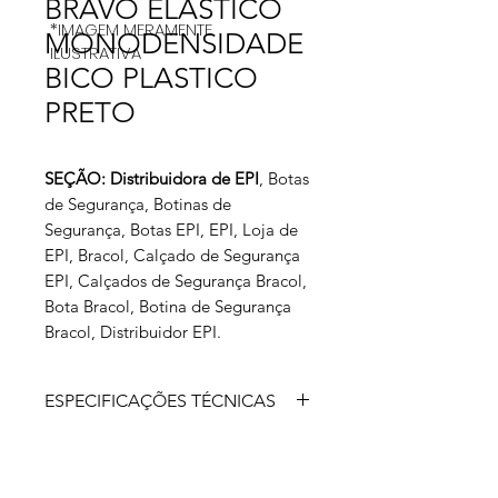
BRAVO ELASTICO
*IMAGEM MERAMENTE
MONODENSIDADE
ILUSTRATIVA
BICO PLASTICO
PRETO
SEÇÃO: Distribuidora de EPI
, Botas
de Segurança, Botinas de
Segurança, Botas EPI, EPI, Loja de
EPI, Bracol, Calçado de Segurança
EPI, Calçados de Segurança Bracol,
Bota Bracol, Botina de Segurança
Bracol, Distribuidor EPI.
ESPECIFICAÇÕES TÉCNICAS
Calçado ocupacional de uso
profissional tipo botina, fechamento
em elástico, confeccionado em couro