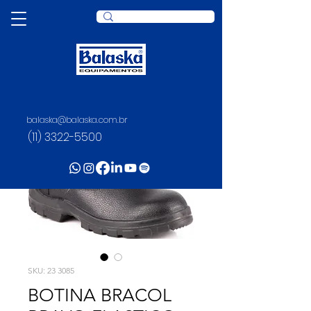
balaska@balaska.com.br
(11) 3322-5500
SKU: 23 3085
BOTINA BRACOL